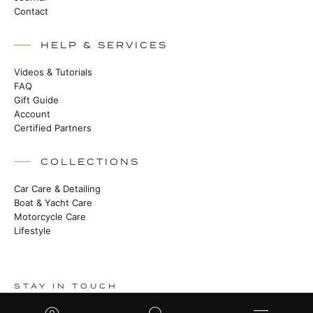
Contact
HELP & SERVICES
Videos & Tutorials
FAQ
Gift Guide
Account
Certified Partners
COLLECTIONS
Car Care & Detailing
Boat & Yacht Care
Motorcycle Care
Lifestyle
STAY IN TOUCH
Heritage stories, new launches and master class techniques.